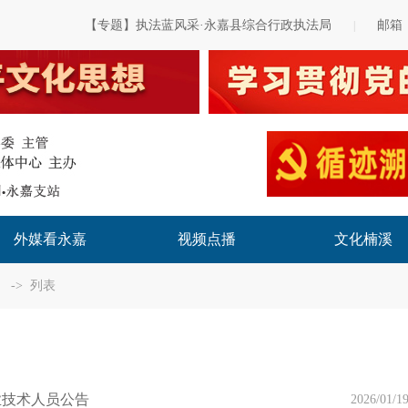
【专题】执法蓝风采·永嘉县综合行政执法局
邮箱
|
外媒看永嘉
视频点播
文化楠溪
-> 列表
业技术人员公告
2026/01/1