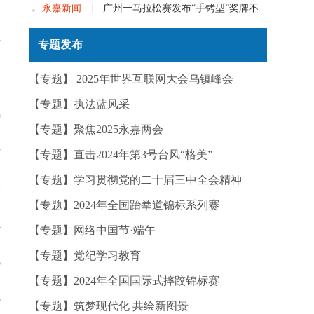
1
次党员大会召开
永嘉新闻
广州一马拉松赛发布“手铐型”奖牌不
实——今日辟谣（2025年12月25日）
7
专题发布
【专题】 2025年世界互联网大会乌镇峰会
2
【专题】执法蓝风采
9
【专题】聚焦2025永嘉两会
7
【专题】直击2024年第3号台风“格美”
【专题】学习贯彻党的二十届三中全会精神
7
【专题】2024年全国跆拳道锦标系列赛
4
【专题】网络中国节·端午
【专题】党纪学习教育
6
【专题】2024年全国国际式摔跤锦标赛
6
【专题】筑梦现代化 共绘新图景