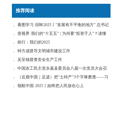
5
推荐阅读
5
看图学习·回眸2025丨“发展有不平衡的地方” 总书记
一直惦念在心
壹视界·我们的“十五五” | 为何要“投资于人”？读懂
4
政策里的发展密码
前行：我们的2025
钟方成督导文明城市建设工作
7
吴呈钱督查安全生产工作
中国农工民主党永嘉县委员会八届一次党员大会召
8
开
（近观中国｜足迹）把“土特产”3个字琢磨透——习
7
近平走进柚子园
领航中国·2025丨始终把人民放在心上
1